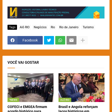
Tags
Alô RIO
Negócios
Rio
Rio de Janeiro
Turismo
Facebook
VOCÊ VAI GOSTAR
^NEWS
ALÔ RIO
COFECI e EMGEA firmam
Brasil e Angola reforçam
acordo histórico para
laços históricos em