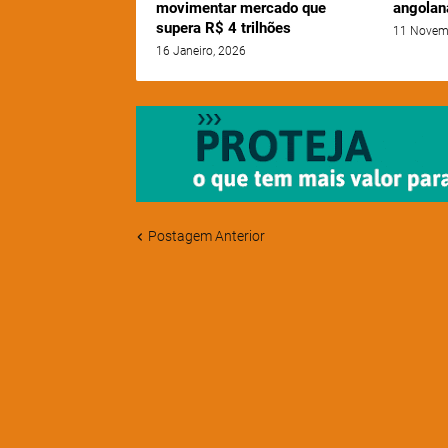
movimentar mercado que
angolan
supera R$ 4 trilhões
11 Novem
16 Janeiro, 2026
Postagem Anterior