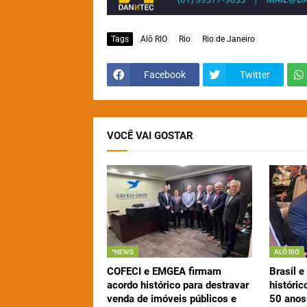
Tags
Alô RIO
Rio
Rio de Janeiro
Facebook
Twitter
VOCÊ VAI GOSTAR
^NEWS
ALÔ RIO
COFECI e EMGEA firmam
Brasil 
acordo histórico para destravar
históri
venda de imóveis públicos e
50 anos