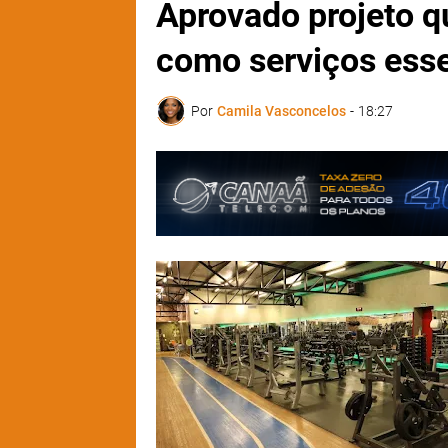
Aprovado projeto q
como serviços esse
Por
Camila Vasconcelos
-
18:27