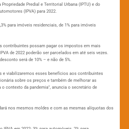
Propriedade Predial e Territorial Urbana (IPTU) e do
utomotores (IPVA) para 2022.
3% para imóveis residenciais, de 1% para imóveis
s contribuintes possam pagar os impostos em mais
IPVA de 2022 poderão ser parcelados em até seis vezes.
 desconto será de 10% – e não de 5%.
 e viabilizaremos esses benefícios aos contribuintes
ionária sobre os preços e também de melhorar as
o contexto da pandemia", anuncia o secretário de
 dará nos mesmos moldes e com as mesmas alíquotas dos
o IPVA em 2022: 3% para automóveis, 2% para