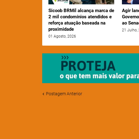
Sicoob BRMil alcança marca de
Agir lan
2 mil condomínios atendidos e
Governo
reforça atuação baseada na
ao Sena
proximidade
21 Julho,
01 Agosto, 2026
Postagem Anterior