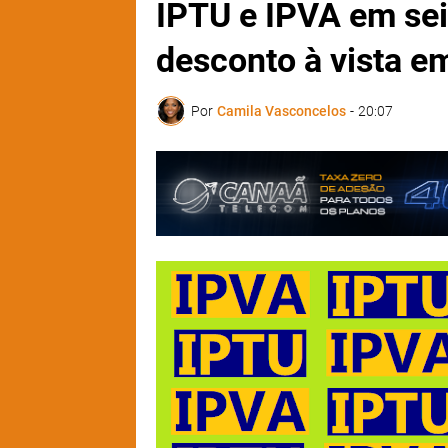
IPTU e IPVA em se
desconto à vista e
Por
Camila Vasconcelos
-
20:07