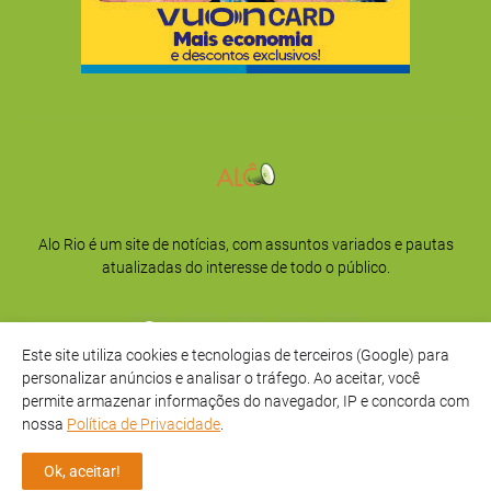
Alo Rio é um site de notícias, com assuntos variados e pautas
atualizadas do interesse de todo o público.
Este site utiliza cookies e tecnologias de terceiros (Google) para
personalizar anúncios e analisar o tráfego. Ao aceitar, você
permite armazenar informações do navegador, IP e concorda com
nossa
Política de Privacidade
.
Início
Sobre
Privacidade
Contato
Ok, aceitar!
Direitos Reservados -
Alô Rio