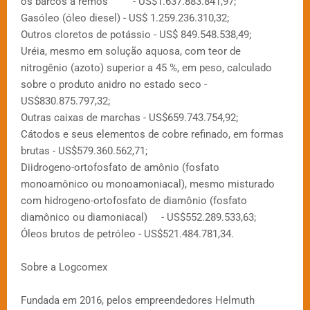
os barcos a remos - US$1.637.883.841,97;
Gasóleo (óleo diesel) - US$ 1.259.236.310,32;
Outros cloretos de potássio - US$ 849.548.538,49;
Uréia, mesmo em solução aquosa, com teor de
nitrogênio (azoto) superior a 45 %, em peso, calculado
sobre o produto anidro no estado seco -
US$830.875.797,32;
Outras caixas de marchas - US$659.743.754,92;
Cátodos e seus elementos de cobre refinado, em formas
brutas - US$579.360.562,71;
Diidrogeno-ortofosfato de amônio (fosfato
monoamônico ou monoamoniacal), mesmo misturado
com hidrogeno-ortofosfato de diamônio (fosfato
diamônico ou diamoniacal) - US$552.289.533,63;
Óleos brutos de petróleo - US$521.484.781,34.
Sobre a Logcomex
Fundada em 2016, pelos empreendedores Helmuth