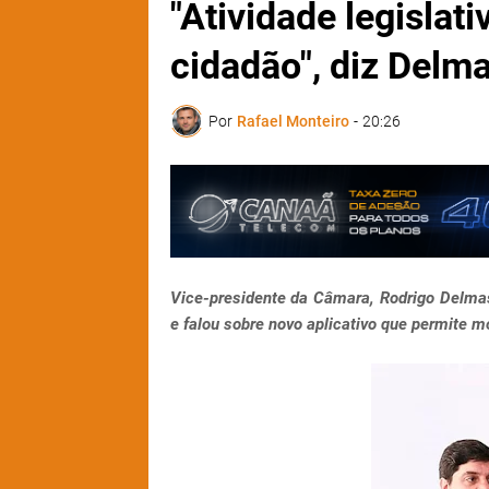
"Atividade legislat
cidadão", diz Delm
Por
Rafael Monteiro
-
20:26
Vice-presidente da Câmara, Rodrigo Delmass
e falou sobre novo aplicativo que permite 