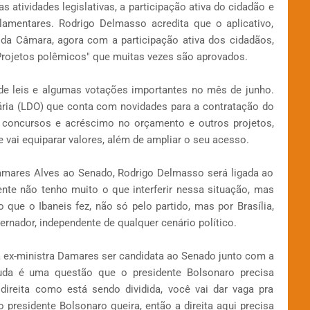
tividades legislativas, a participação ativa do cidadão e
amentares. Rodrigo Delmasso acredita que o aplicativo,
 da Câmara, agora com a participação ativa dos cidadãos,
"Projetos polêmicos" que muitas vezes são aprovados.
de leis e algumas votações importantes no mês de junho.
tária (LDO) que conta com novidades para a contratação do
s concursos e acréscimo no orçamento e outros projetos,
e vai equiparar valores, além de ampliar o seu acesso.
Damares Alves ao Senado, Rodrigo Delmasso será ligada ao
ente não tenho muito o que interferir nessa situação, mas
 que o Ibaneis fez, não só pelo partido, mas por Brasília,
ador, independente de qualquer cenário político.
a ex-ministra Damares ser candidata ao Senado junto com a
rruda é uma questão que o presidente Bolsonaro precisa
 direita como está sendo dividida, você vai dar vaga pra
 presidente Bolsonaro queira, então a direita aqui precisa