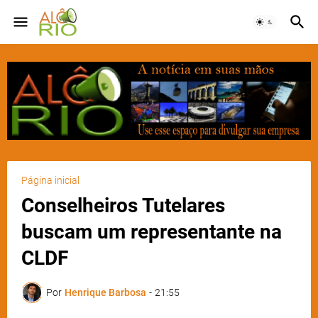
Página inicial
Conselheiros Tutelares
buscam um representante na
CLDF
Por
Henrique Barbosa
-
21:55