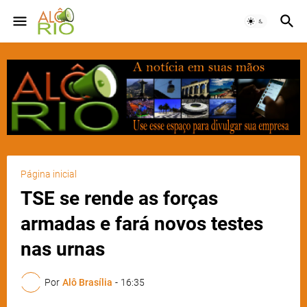
Página inicial
TSE se rende as forças
armadas e fará novos testes
nas urnas
Por
Alô Brasília
-
16:35