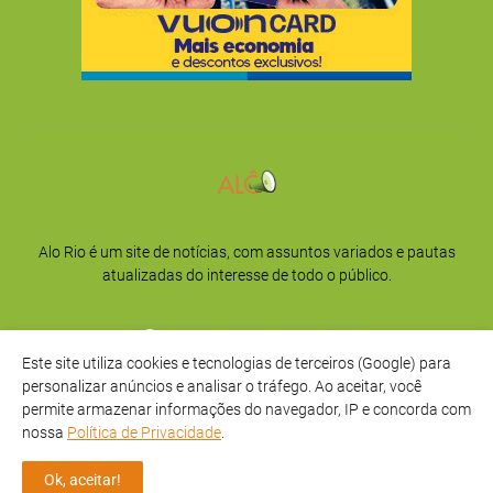
Alo Rio é um site de notícias, com assuntos variados e pautas
atualizadas do interesse de todo o público.
Este site utiliza cookies e tecnologias de terceiros (Google) para
personalizar anúncios e analisar o tráfego. Ao aceitar, você
permite armazenar informações do navegador, IP e concorda com
nossa
Política de Privacidade
.
Início
Sobre
Privacidade
Contato
Ok, aceitar!
Direitos Reservados -
Alô Rio