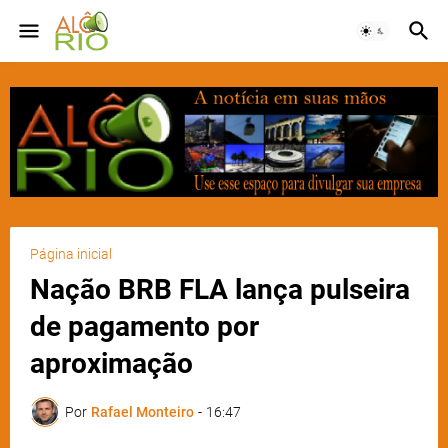
Página inicial
Nação BRB FLA lança pulseira
de pagamento por
aproximação
Por
Rafael Monteiro
-
16:47