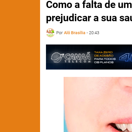
Como a falta de um
prejudicar a sua s
Por
Alô Brasília
-
20:43