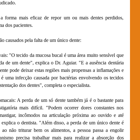
udicado.
 a forma mais eficaz de repor um ou mais dentes perdidos,
ma dos pacientes.
são causados pela falta de um único dente:
vais: "O tecido da mucosa bucal é uma área muito sensível que
a de um dente", explica o Dr. Aguiar. "E a ausência dentária
ente pode deixar estas regiões mais propensas a inflamações e
e é uma infecção causada por bactérias envolvendo os tecidos
tentação dos dentes", completa o especialista.
tomacais: A perda de um só dente também já é o bastante para
tigatória mais difícil. "Podem ocorrer dores constantes nos
astigar, incômodos na articulação próxima ao ouvido e até
explica o dentista. "Além disso, a perda de um único dente é
 ao não triturar bem os alimentos, a pessoa passa a engolir
nismo precisa trabalhar mais para realizar a absorção dos