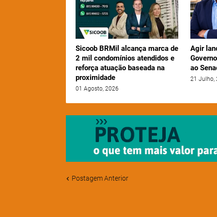
Sicoob BRMil alcança marca de
Agir lan
2 mil condomínios atendidos e
Governo
reforça atuação baseada na
ao Sena
proximidade
21 Julho,
01 Agosto, 2026
Postagem Anterior