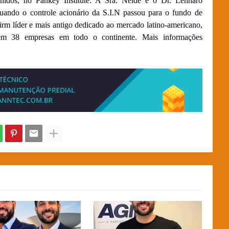
nidos, no Pankey Institute. A Sra. Neide e o Dr. Lenharo
quando o controle acionário da S.I.N passou para o fundo de
irm líder e mais antigo dedicado ao mercado latino-americano,
em 38 empresas em todo o continente. Mais informações