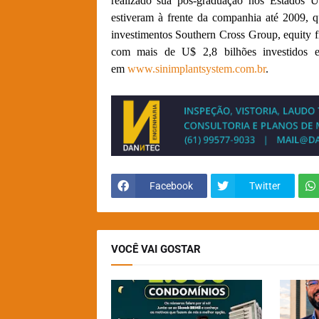
realizado sua pós-graduação nos Estados U
estiveram à frente da companhia até 2009, 
investimentos Southern Cross Group, equity f
com mais de U$ 2,8 bilhões investidos 
em
www.sinimplantsystem.com.br
.
Facebook
Twitter
VOCÊ VAI GOSTAR