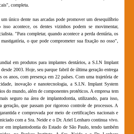
ais", completa.
de um único dente nas arcadas pode promover um desequilíbrio
do isso acontece, os dentes vizinhos podem se movimentar,
cialista. "Para completar, quando acontece a perda dentária, os
 mastigatória, o que pode comprometer sua fixação no osso",
undial em produtos para implantes dentários, a S.I.N Implant
desde 2003. Hoje, seu parque fabril de última geração entrega
s os anos, com presença em 22 países. Com uma trajetória de
icidade, inovação e nanotecnologia, a S.I.N. Implant System
ários do mundo, além de componentes protéticos. A empresa tem
is seguro na área de implantodontia, utilizando, para isso,
a geração, que passam por rigoroso controle de processos. A
garantida e comprovada por meio de certificações nacionais e
 iniciado com a Sra. Neide e o Dr. Ariel Lenharo continua vivo.
tor em implantodontia do Estado de São Paulo, tendo também