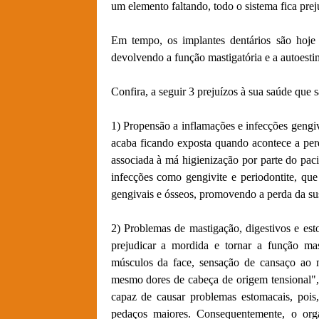
um elemento faltando, todo o sistema fica prej
Em tempo, os implantes dentários são hoje
devolvendo a função mastigatória e a autoesti
Confira, a seguir 3 prejuízos à sua saúde que 
1) Propensão a inflamações e infecções gengi
acaba ficando exposta quando acontece a perd
associada à má higienização por parte do paci
infecções como gengivite e periodontite, qu
gengivais e ósseos, promovendo a perda da sus
2) Problemas de mastigação, digestivos e es
prejudicar a mordida e tornar a função mas
músculos da face, sensação de cansaço ao m
mesmo dores de cabeça de origem tensional", 
capaz de causar problemas estomacais, pois,
pedaços maiores. Consequentemente, o orga