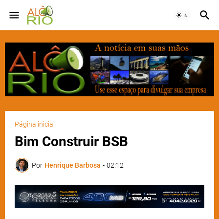
Página inicial
Bim Construir BSB
Por
Henrique Barbosa
-
02:12