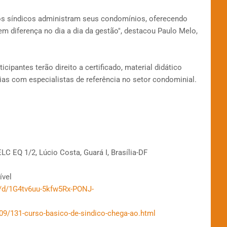
s síndicos administram seus condomínios, oferecendo
em diferença no dia a dia da gestão", destacou Paulo Melo,
ipantes terão direito a certificado, material didático
ias com especialistas de referência no setor condominial.
C EQ 1/2, Lúcio Costa, Guará I, Brasília-DF
ível
/d/1G4tv6uu-5kfw5Rx-PONJ-
09/131-curso-basico-de-sindico-chega-ao.html