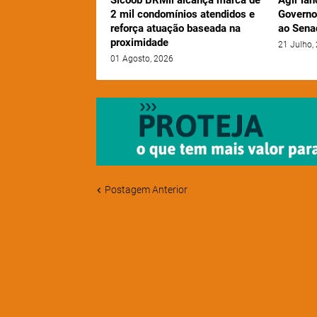
Sicoob BRMil alcança marca de
Agir lan
2 mil condomínios atendidos e
Governo
reforça atuação baseada na
ao Sena
proximidade
21 Julho,
01 Agosto, 2026
Postagem Anterior