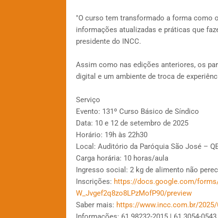
"O curso tem transformado a forma como o
informações atualizadas e práticas que faz
presidente do INCC.
Assim como nas edições anteriores, os partic
digital e um ambiente de troca de experiênc
Serviço
Evento: 131º Curso Básico de Síndico
Data: 10 e 12 de setembro de 2025
Horário: 19h às 22h30
Local: Auditório da Paróquia São José – QEL
Carga horária: 10 horas/aula
Ingresso social: 2 kg de alimento não perec
Inscrições:
https://docs.google.com/forms
W_Jvgef2q8zo8LPzMofP90/preview
Saber mais:
https://www.incc.com.br/2025/
Informações: 61 98232-2015 | 61 3054-0543