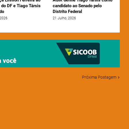
ça Elisson Ferreira ao
AGIR define Tiago Tarsis como
 do DF e Tiago Társis
candidato ao Senado pelo
do
Distrito Federal
 2026
21 Julho, 2026
Próxima Postagem