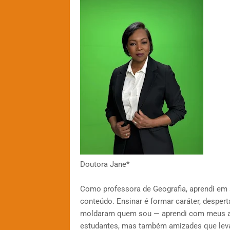
Doutora Jane*
Como professora de Geografia, aprendi em s
conteúdo. Ensinar é formar caráter, desperta
moldaram quem sou — aprendi com meus alu
estudantes, mas também amizades que levar