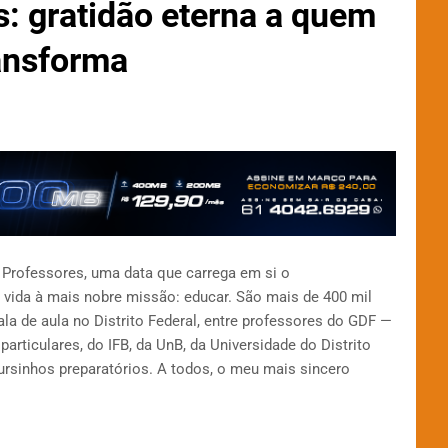
s: gratidão eterna a quem
ransforma
 Professores, uma data que carrega em si o
vida à mais nobre missão: educar. São mais de 400 mil
a de aula no Distrito Federal, entre professores do GDF —
rticulares, do IFB, da UnB, da Universidade do Distrito
cursinhos preparatórios. A todos, o meu mais sincero