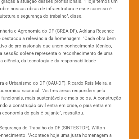
 graças à atuação desses profissionais. "Hoje temos um
obre nossas obras de infraestrutura e esse sucesso é
itetura e segurança do trabalho", disse.
enharia e Agronomia do DF (CREA-DF), Adriana Resende
a e destacou a relevância da homenagem. "Cada obra bem
tivo de profissionais que unem conhecimento técnico,
sta sessão solene representa o reconhecimento de uma
 ciência, da tecnologia e da responsabilidade
ra e Urbanismo do DF (CAU-DF), Ricardo Reis Meira, a
 econômico nacional. "As três áreas respondem pela
funcionais, mais sustentáveis e mais belos. A construção
ndo a construção civil entra em crise, o país entra em
a economia do país é pujante", ressaltou.
 Segurança do Trabalho do DF (SINTEST-DF), Wilton
conhecimento. "Acontece hoje uma justa homenagem a