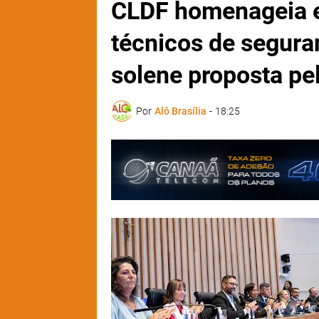
CLDF homenageia en
técnicos de segura
solene proposta pe
Por
Alô Brasília
-
18:25