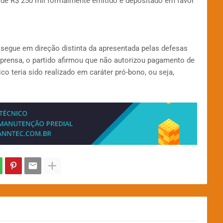
de R$ 250 mil formalmente emitido e depositado em favor
, segue em direção distinta da apresentada pelas defesas
mprensa, o partido afirmou que não autorizou pagamento de
co teria sido realizado em caráter pró-bono, ou seja,