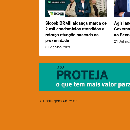
Sicoob BRMil alcança marca de
Agir lan
2 mil condomínios atendidos e
Governo
reforça atuação baseada na
ao Sena
proximidade
21 Julho,
01 Agosto, 2026
Postagem Anterior