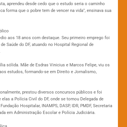
tista, aprendeu desde cedo que o estudo seria o caminho
nica forma que o pobre tem de vencer na vida", ensinava sua
blico
médio aos 18 anos com destaque. Seu primeiro emprego foi
 de Saúde do DF, atuando no Hospital Regional de
.
ia sólida. Mãe de Esdras Vinicius e Marcos Felipe, viu os
aos estudos, formando-se em Direito e Jornalismo,
ionalmente, prestou diversos concursos públicos e foi
 elas a Polícia Civil do DF, onde se tornou Delegada de
Fundação Hospitalar, INAMPS, DASP, IDR, PMDF, Secretaria
ada em Administração Escolar e Polícia Judiciária.
lica