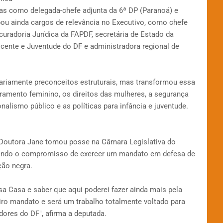
icas como delegada-chefe adjunta da 6ª DP (Paranoá) e
pou ainda cargos de relevância no Executivo, como chefe
curadoria Jurídica da FAPDF, secretária de Estado da
scente e Juventude do DF e administradora regional de
iariamente preconceitos estruturais, mas transformou essa
ramento feminino, os direitos das mulheres, a segurança
nalismo público e as políticas para infância e juventude.
, Doutora Jane tomou posse na Câmara Legislativa do
sumindo o compromisso de exercer um mandato em defesa de
ção negra.
sa Casa e saber que aqui poderei fazer ainda mais pela
iro mandato e será um trabalho totalmente voltado para
ores do DF", afirma a deputada.